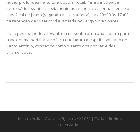
raízes profundas na cultura popular local. Para participar, é
necessário levantar previamente as respectivas senhas, entre os
dias 2 e 4 de Junho (segunda a quarta-feira), das 10h00 às 17h00,
na recepção da Misericórdia, situada no Largo Silva Soares.
Cada pessoa poderá levantar uma senha para pão e outra para
cravo, numa partilha simbólica que honra o espírito solidário de
Santo António, conhecido como o santo dos pobres e dos
enamorados.
Misericórdia - Obra da Figueira © 2021 | Todos direitos
reservados.