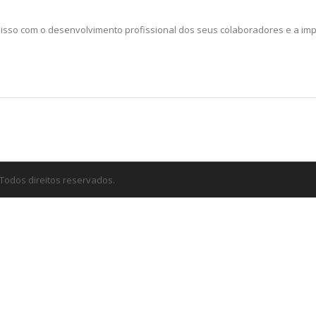
misso com o desenvolvimento profissional dos seus colaboradores e a imp
 Todos direitos reservados.