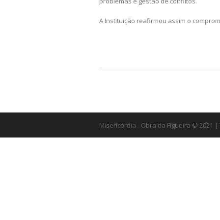
problemas e gestão de conflitos.
A Instituição reafirmou assim o compro
Misericórdia - Obra da Figueira © 2021 |