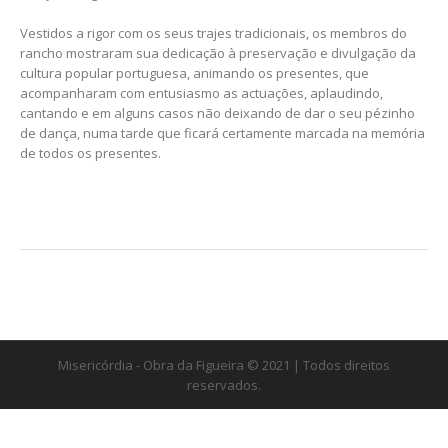
Vestidos a rigor com os seus trajes tradicionais, os membros do
rancho mostraram sua dedicação à preservação e divulgação da
cultura popular portuguesa, animando os presentes, que
acompanharam com entusiasmo as actuações, aplaudindo,
cantando e em alguns casos não deixando de dar o seu pézinho
de dança, numa tarde que ficará certamente marcada na memória
de todos os presentes.
Misericórdia - Obra da Figueira © 2021 | Todos direitos
reservados.