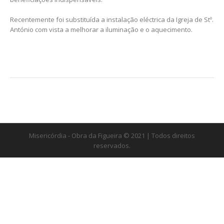
Recentemente foi substituída a instalação eléctrica da Igreja de Stº.
António com vista a melhorar a iluminação e o aquecimento.
Misericórdia - Obra da Figueira © 2021 | Todos direitos
reservados.