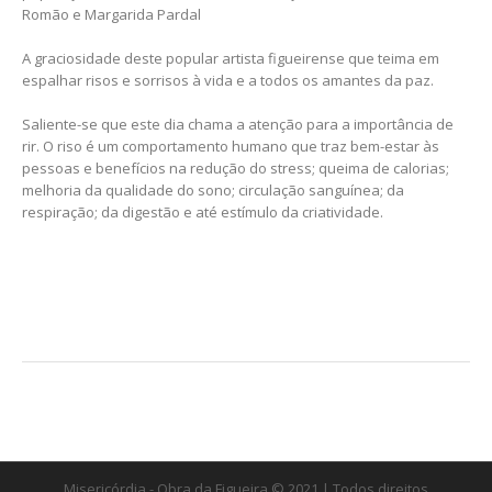
Romão e Margarida Pardal
A graciosidade deste popular artista figueirense que teima em
espalhar risos e sorrisos à vida e a todos os amantes da paz.
Saliente-se que este dia chama a atenção para a importância de
rir. O riso é um comportamento humano que traz bem-estar às
pessoas e benefícios na redução do stress; queima de calorias;
melhoria da qualidade do sono; circulação sanguínea; da
respiração; da digestão e até estímulo da criatividade.
Misericórdia - Obra da Figueira © 2021 | Todos direitos