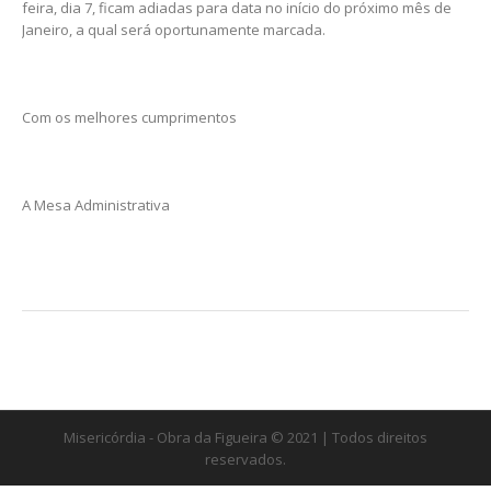
feira, dia 7, ficam adiadas para data no início do próximo mês de
Janeiro, a qual será oportunamente marcada.
Com os melhores cumprimentos
A Mesa Administrativa
Misericórdia - Obra da Figueira © 2021 | Todos direitos
reservados.