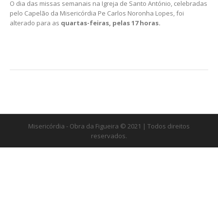
O dia das missas semanais na Igreja de Santo António, celebradas
pelo Capelão da Misericórdia Pe Carlos Noronha Lopes, foi
alterado para as
quartas-feiras, pelas 17 horas.
Misericórdia - Obra da Figueira © 2021 | Todos direitos
reservados.